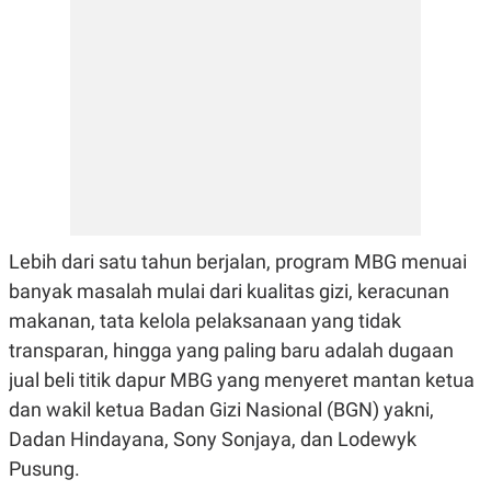
E
R
F
B
O
U
K
S
U
I
S
N
E
S
S
I
N
S
I
Lebih dari satu tahun berjalan, program MBG menuai
G
H
banyak masalah mulai dari kualitas gizi, keracunan
T
makanan, tata kelola pelaksanaan yang tidak
S
B
T
E
transparan, hingga yang paling baru adalah dugaan
O
L
jual beli titik dapur MBG yang menyeret mantan ketua
C
A
K
N
dan wakil ketua Badan Gizi Nasional (BGN) yakni,
S
J
E
A
Dadan Hindayana, Sony Sonjaya, dan Lodewyk
T
O
U
N
Pusung.
P