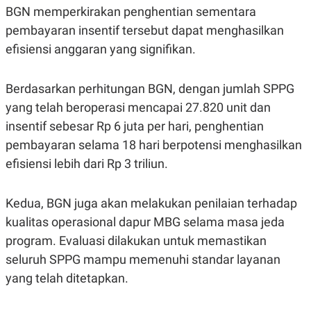
R
T
BGN memperkirakan penghentian sementara
I
S
pembayaran insentif tersebut dapat menghasilkan
I
efisiensi anggaran yang signifikan.
N
G
K
Berdasarkan perhitungan BGN, dengan jumlah SPPG
G
M
yang telah beroperasi mencapai 27.820 unit dan
E
D
insentif sebesar Rp 6 juta per hari, penghentian
I
pembayaran selama 18 hari berpotensi menghasilkan
A
.
efisiensi lebih dari Rp 3 triliun.
I
D
Kedua, BGN juga akan melakukan penilaian terhadap
kualitas operasional dapur MBG selama masa jeda
SITEMAP
PROFILE
TERM
program. Evaluasi dilakukan untuk memastikan
OF
USE
seluruh SPPG mampu memenuhi standar layanan
PEDOMAN
yang telah ditetapkan.
PEMBERITAAN
SIBER
PRIVACY