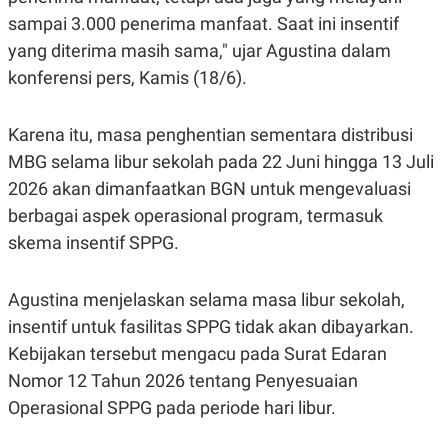
C
L
A
E
sampai 3.000 penerima manfaat. Saat ini insentif
D
A
yang diterima masih sama," ujar Agustina dalam
E
S
M
E
konferensi pers, Kamis (18/6).
Y
.
I
D
Karena itu, masa penghentian sementara distribusi
L
K
A
I
MBG selama libur sekolah pada 22 Juni hingga 13 Juli
N
N
2026 akan dimanfaatkan BGN untuk mengevaluasi
G
E
G
R
berbagai aspek operasional program, termasuk
A
J
N
A
skema insentif SPPG.
A
E
N
M
C
I
Agustina menjelaskan selama masa libur sekolah,
E
T
T
E
insentif untuk fasilitas SPPG tidak akan dibayarkan.
A
N
K
Kebijakan tersebut mengacu pada Surat Edaran
E
A
Nomor 12 Tahun 2026 tentang Penyesuaian
P
D
Operasional SPPG pada periode hari libur.
A
V
P
E
E
R