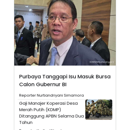
A
I
S
V
K
E
E
M
E
N
T
E
R
I
A
N
L
E
S
Purbaya Tanggapi Isu Masuk Bursa
T
Calon Gubernur BI
A
R
I
Reporter Nurtiandriyani Simamora
Gaji Manajer Koperasi Desa
KANAL
Merah Putih (KDMP)
Ditanggung APBN Selama Dua
Tahun
P
I
U
M