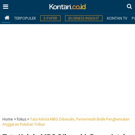
TERPOPULER
E-PAPER
BUSINESS INSIGHT
KONTAN TV
P
MY
KONTAN
Daftar
Masuk
BERITA
I
N
N
A
Home
>
fokus
>
Tata Kelola MBG Dibenahi, Pemerintah Bidik Penghematan
V
S
Anggaran Puluhan Triliun
E
I
S
O
T
N