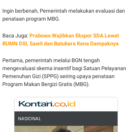
N
S
Ingin berbenah, Pemerintah melakukan evaluasi dan
E
E
W
R
penataan program MBG.
S
E
S
M
E
O
T
N
Baca Juga:
Prabowo Wajibkan Ekspor SDA Lewat
U
I
BUMN DSI, Sawit dan Batubara Kena Dampaknya
P
A
A
K
D
I
Pertama, pemerintah melalui BGN tengah
V
L
A
mengevaluasi skema insentif bagi Satuan Pelayanan
S
K
Pemenuhan Gizi (SPPG) seiring upaya penataan
O
Program Makan Bergizi Gratis (MBG).
R
P
O
R
A
S
I
NASIONAL
K
N
I
A
L
T