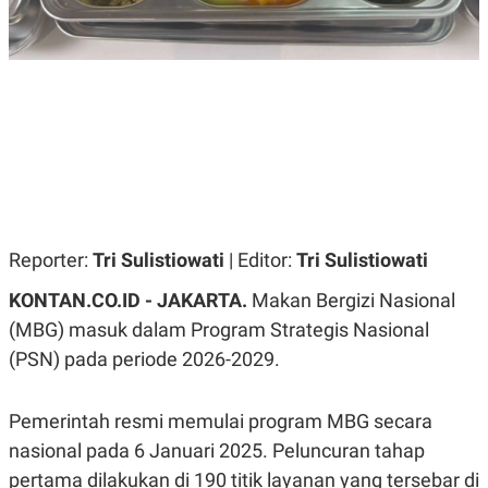
R
G
S
I
O
O
N
N
A
A
L
L
F
I
N
A
N
C
E
Y
C
Reporter:
Tri Sulistiowati
| Editor:
Tri Sulistiowati
A
A
N
R
KONTAN.CO.ID - JAKARTA.
Makan Bergizi Nasional
G
I
T
T
(MBG) masuk dalam Program Strategis Nasional
E
A
R
H
(PSN) pada periode 2026-2029.
.
U
.
.
Pemerintah resmi memulai program MBG secara
K
L
nasional pada 6 Januari 2025. Peluncuran tahap
E
I
S
F
pertama dilakukan di 190 titik layanan yang tersebar di