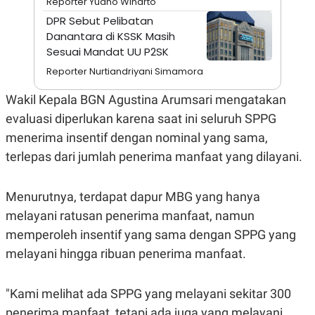
Reporter Yudho Winarto
S
A
A
G
DPR Sebut Pelibatan
T
E
Danantara di KSSK Masih
D
S
A
Sesuai Mandat UU P2SK
T
Reporter Nurtiandriyani Simamora
A
K
L
Wakil Kepala BGN Agustina Arumsari mengatakan
O
I
N
P
evaluasi diperlukan karena saat ini seluruh SPPG
T
S
A
U
menerima insentif dengan nominal yang sama,
N
S
terlepas dari jumlah penerima manfaat yang dilayani.
T
V
Menurutnya, terdapat dapur MBG yang hanya
JARINGAN
melayani ratusan penerima manfaat, namun
memperoleh insentif yang sama dengan SPPG yang
K
P
O
R
melayani hingga ribuan penerima manfaat.
N
E
T
S
A
S
"Kami melihat ada SPPG yang melayani sekitar 300
N
R
A
E
penerima manfaat, tetapi ada juga yang melayani