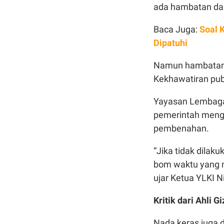
ada hambatan dan
Baca Juga:
Soal 
Dipatuhi
Namun hambatan i
Kekhawatiran pub
Yayasan Lembaga
pemerintah mengh
pembenahan.
“Jika tidak dilak
bom waktu yang m
ujar Ketua YLKI Ni
Kritik dari Ahli Gi
Nada keras juga d