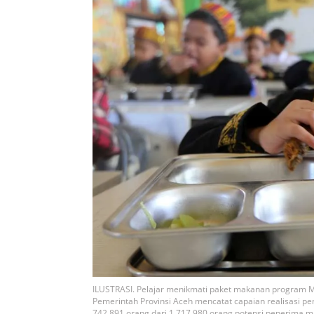
ILUSTRASI. Pelajar menikmati paket makanan program Ma
Pemerintah Provinsi Aceh mencatat capaian realisasi 
742.891 orang dari 1.717.980 orang potensi penerima manf