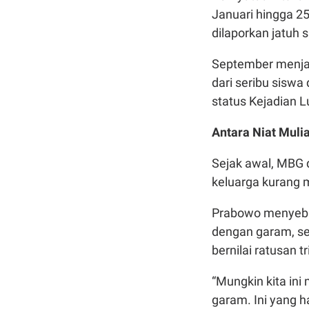
Januari hingga 2
dilaporkan jatuh 
September menjad
dari seribu sisw
status Kejadian L
Antara Niat Muli
Sejak awal, MBG 
keluarga kurang
Prabowo menyebu
dengan garam, se
bernilai ratusan tri
“Mungkin kita in
garam. Ini yang h