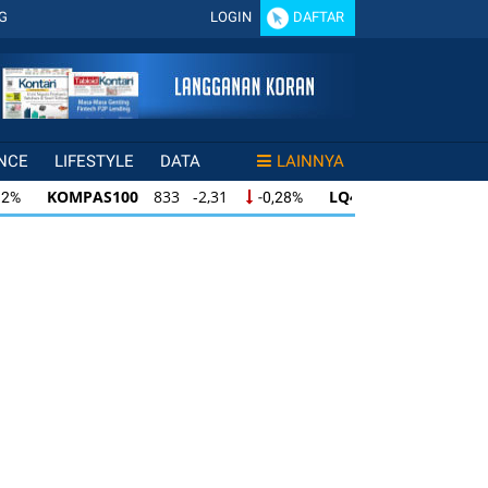
G
LOGIN
DAFTAR
NCE
LIFESTYLE
DATA
LAINNYA
KOMPAS100
833 -2,31
LQ45
631 -3,13
-0,28%
-0,4
KOMPAS100
833 -2,31
LQ45
631 -3,13
-0,28%
-0,49%
KOMPAS100
833 -2,31
LQ45
631 -3,13
-0,28%
-0,49%