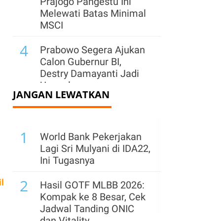
Prajogo Pangestu Ini
Melewati Batas Minimal
MSCI
4
Prabowo Segera Ajukan
Calon Gubernur BI,
Destry Damayanti Jadi
Unggulan
JANGAN LEWATKAN
5
IHSG Berpotensi Lanjut
Koreksi Jumat (7/8),
1
Cermati Saham Pilihan
World Bank Pekerjakan
Analis
Lagi Sri Mulyani di IDA22,
Ini Tugasnya
6
Jelang Rights Issue,
2
Hapsoro Divestasi
l
Hasil GOTF MLBB 2026:
Saham Bukit Uluwatu
Kompak ke 8 Besar, Cek
(BUVA) Rp 250 Miliar
Jadwal Tanding ONIC
dan Vitality