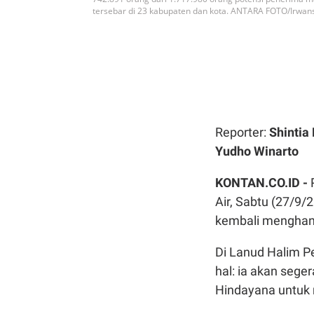
tersebar di 23 kabupaten dan kota. ANTARA FOTO/Irwans
Reporter:
Shintia
Yudho Winarto
KONTAN.CO.ID -
Air, Sabtu (27/9/
kembali menghant
Di Lanud Halim 
hal: ia akan seg
Hindayana untuk 