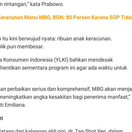
 rintangan,” kata Prabowo.
Keracunan Menu MBG, BGN: 80 Persen Karena SOP Tida
tu kini berwujud nyata: ribuan anak keracunan.
lik pun membesar.
 Konsumen Indonesia (YLKI) bahkan mendesak
entikan sementara program ini agar ada waktu untuk
ukan perbaikan serius dan komprehensif, MBG akan menja
eningkatkan angka kesakitan bagi penerima manfaat,”
ti Emiliana.
zi
atang dari kalangan ahli gizi. dr. Tan Shot Yen, dalam