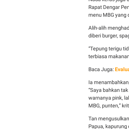
Rapat Dengar Pen
menu MBG yang di
Alih-alih menghad
diberi burger, spa
“Tepung terigu ti
terbiasa makanan 
Baca Juga:
Evalu
Ia menambahkan, 
“Saya bahkan tak
warnanya pink, la
MBG, punten,” krit
Tan mengusulkan 
Papua, kapurung d