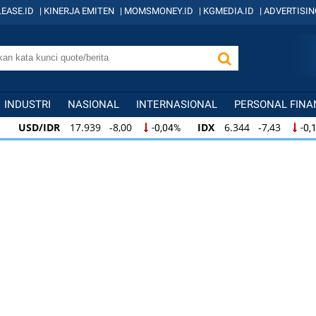
EASE.ID
|
KINERJA EMITEN
|
MOMSMONEY.ID
|
KGMEDIA.ID
|
ADVERTISIN
INDUSTRI
NASIONAL
INTERNASIONAL
PERSONAL FINA
USD/IDR
17.939 -8,00
IDX
6.344 -7,43
-0,04%
-0,12%
USD/IDR
17.939 -8,00
IDX
6.344 -7,43
-0,04%
-0,12%
USD/IDR
17.939 -8,00
IDX
6.344 -7,43
-0,04%
-0,12%