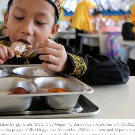
kan Bergizi Gratis (MBG) di SD Negeri 42, Banda Aceh, Aceh, Kamis (11/9/2025
penerima program MBG hingga awal September 2025 telah mencapai 43 persen a
aat yang terdiri dari siswa sekolah, ibu hamil, ibu menyusui serta balita yang