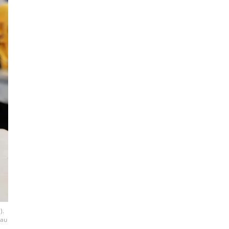
).
tau